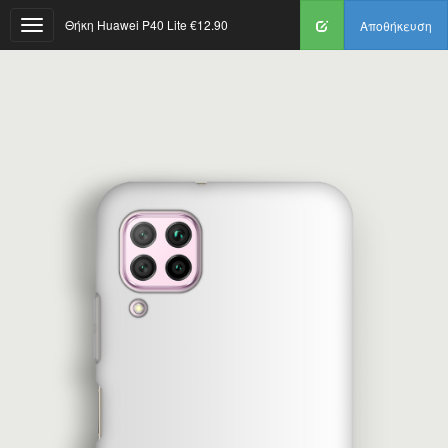
Θήκη Huawei P40 Lite
€12.90
Αποθήκευση